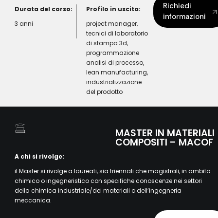
Richiedi
Durata del corso:
Profilo in uscita:
informazioni
3 anni
project manager,
tecnici di laboratorio
di stampa 3d,
programmazione
analisi di processo,
lean manufacturing,
industrializzazione
del prodotto
MASTER IN MATERIALI
COMPOSITI – MACOF
A chi si rivolge:
il Master si rivolge a laureati, sia triennali che magistrali, in ambito
chimico o ingegneristico con specifiche conoscenze nei settori
della chimica industriale/dei materiali o dell’ingegneria
meccanica.