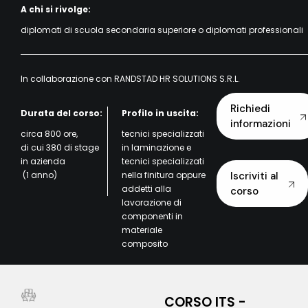
A chi si rivolge:
diplomati di scuola secondaria superiore o diplomati professionali
In collaborazione con
RANDSTAD HR SOLUTIONS S.R.L.
Richiedi
Durata del corso:
Profilo in uscita:
informazioni
circa 800 ore,
tecnici specializzati
di cui 380 di stage
in laminazione e
in azienda
tecnici specializzati
(1 anno)
nella finitura oppure
Iscriviti al
addetti alla
corso
lavorazione di
componenti in
materiale
composito
CORSO ITS -