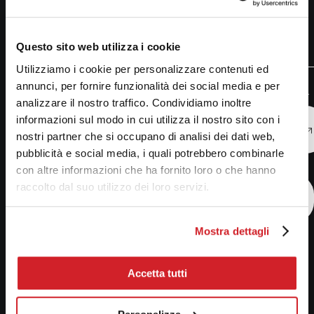
INNOVATIVI
A chi si rivolge:
laureandi in chimica dei materiali
Questo sito web utilizza i cookie
Utilizziamo i cookie per personalizzare contenuti ed
annunci, per fornire funzionalità dei social media e per
Attiviamo tirocini curriculari in collaborazione con il corso di laurea.
analizzare il nostro traffico. Condividiamo inoltre
informazioni sul modo in cui utilizza il nostro sito con i
Richiedi
Durata del corso:
Profilo in uscita:
nostri partner che si occupano di analisi dei dati web,
informazioni
3 anni
tecnici specializzati
pubblicità e social media, i quali potrebbero combinarle
nella
con altre informazioni che ha fornito loro o che hanno
caratterizzazione dei
raccolto dal suo utilizzo dei loro servizi.
materiale compositi
Iscriviti al
che si inseriscono
corso
nel nostro organico
Mostra dettagli
come: tecnici di
laboratorio di
analisi termica,
Accetta tutti
specialisti del
controllo qualità, di
gestione qualita’,