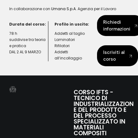
In collaborazione con
Umana S.p.A.
Agenzia per il Lavoro
Richiedi
Durata del corso:
Profilo in uscita:
informazioni
78 h
Addetti al taglio
suddivise tra teoria
Laminatori
e pratica
Rifilatori
DAL 2 AL 9 MARZO
Addetti
Iscriviti al
all’incollaggio
corso
CORSO IFTS -
TECNICO DI
INDUSTRIALIZZAZION
E DEL PRODOTTO E
DEL PROCESSO
SPECIALIZZATO IN
MATERIALI
COMPOSITI