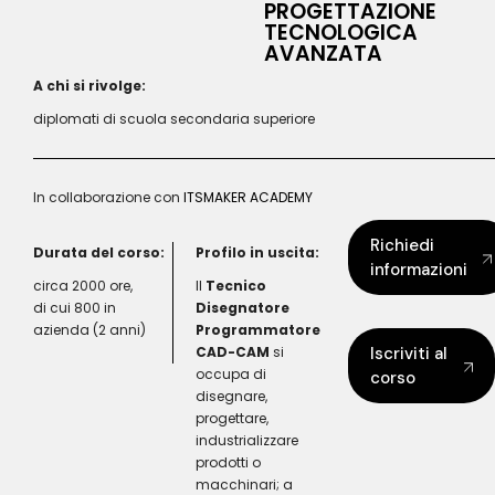
PROGETTAZIONE
TECNOLOGICA
AVANZATA
A chi si rivolge:
diplomati di scuola secondaria superiore
In collaborazione con
ITSMAKER ACADEMY
Richiedi
Durata del corso:
Profilo in uscita:
informazioni
circa 2000 ore,
Il
Tecnico
di cui 800 in
Disegnatore
azienda (2 anni)
Programmatore
CAD-CAM
si
Iscriviti al
occupa di
corso
disegnare,
progettare,
industrializzare
prodotti o
macchinari; a