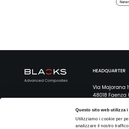
New
HEADQUARTER
Advanced Composites
Via Majorana 1
48018 Faenza 
© 2026 BLACKS, All Rights
Tel.: +39 0546
Reserved
Questo sito web utilizza i
Utilizziamo i cookie per pe
analizzare il nostro traffic