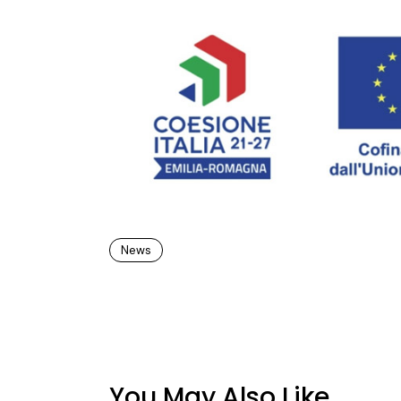
News
You May Also Like