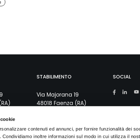
s
STABILIMENTO
SOCIAL
9
Via Majorana 19
(RA)
48018 Faenza (RA)
 623307
R.E.A. N. 200281
P.I.: 02419940396
 cookie
SDI: RR66BDG
rsonalizzare contenuti ed annunci, per fornire funzionalità dei so
o. Condividiamo inoltre informazioni sul modo in cui utilizza il nost