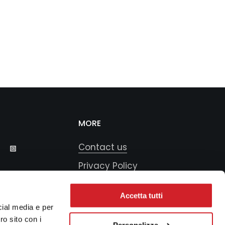
MORE
Contact us
Privacy Policy
Cookie Policy
Accetta tutti
Funding and calls for
cial media e per
proposals
ro sito con i
Personalizza