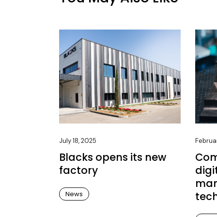
July 18, 2025
Februa
Blacks opens its new
Com
factory
digi
man
News
tec