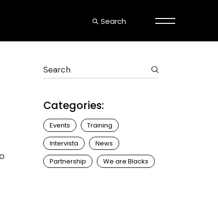
Search
Categories:
Events
Training
Intervista
News
to
Partnership
We are Blacks